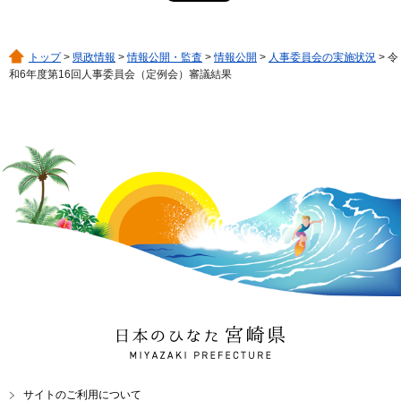
トップ
>
県政情報
>
情報公開・監査
>
情報公開
>
人事委員会の実施状況
> 令
和6年度第16回人事委員会（定例会）審議結果
日本のひなた 宮崎県
MIYAZAKI PREFECTURE
サイトのご利用について