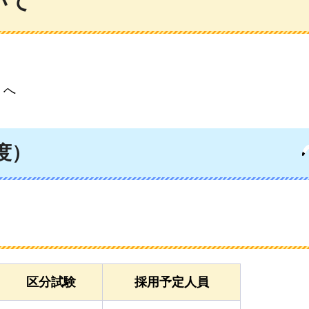
いて
」へ
度）
区分試験
採用予定人員