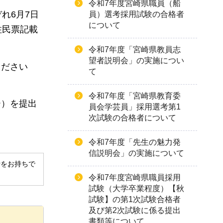
令和7年度宮崎県職員（船
れ6月7日
員）選考採用試験の合格者
について
住民票記載
令和7年度「宮崎県教員志
望者説明会」の実施につい
ください
て
令和7年度「宮崎県教育委
ー）を提出
員会学芸員」採用選考第1
次試験の合格者について
令和7年度「先生の魅力発
信説明会」の実施について
derをお持ちで
令和7年度宮崎県職員採用
試験（大学卒業程度）【秋
試験】の第1次試験合格者
及び第2次試験に係る提出
書類等について