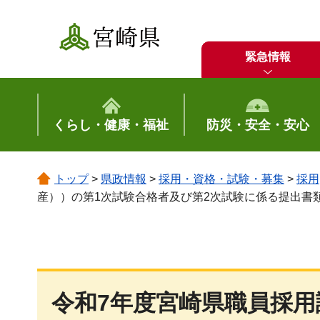
宮崎県
緊急情報
くらし・健康・福祉
防災・安全・安心
トップ
>
県政情報
>
採用・資格・試験・募集
>
採用
産））の第1次試験合格者及び第2次試験に係る提出書
令和7年度宮崎県職員採