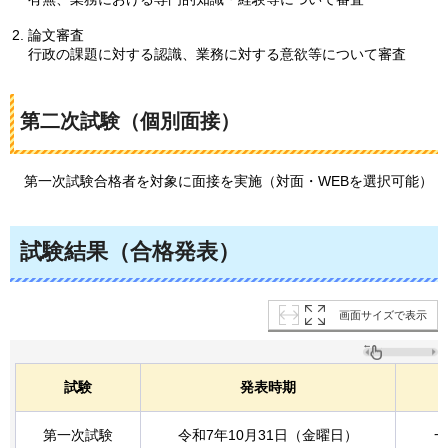
論文審査
行政の課題に対する認識、業務に対する意欲等について審査
第二次試験（個別面接）
第
一次試験合格者を対象に面接を実施（対面・WEBを選択可能）
試験結果（合格発表）
画面サイズで表示
試験
発表時期
第一次試験
令和7年10月31日（金曜日）
一