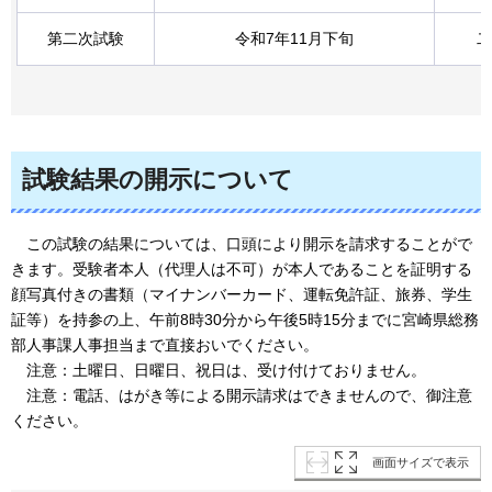
第二次試験
令和7年11月下旬
二
試験結果の開示について
こ
の試験の結果については、口頭により開示を請求することがで
きます。受験者本人（代理人は不可）が本人であることを証明する
顔写真付きの書類（マイナンバーカード、運転免許証、旅券、学生
証等）を持参の上、午前8時30分から午後5時15分までに宮崎県総務
部人事課人事担当まで直接おいでください。
注意：
土曜日、日曜日、祝日は、受け付けておりません。
注意：
電話、はがき等による開示請求はできませんので、御注意
ください。
画面サイズで表示