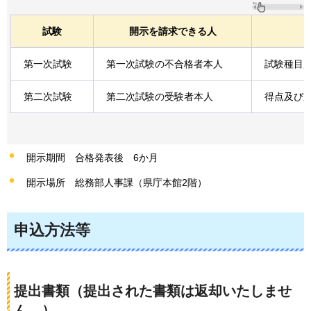
試験
開示を請求できる人
第一次試験
第一次試験の不合格者本人
試験種目
第二次試験
第二次試験の受験者本人
得点及び
開示期間
合
格発表後
6
か月
開示場所
総
務部人事課（県庁本館2階）
申込方法等
提出書類（提出された書類は返却いたしませ
ん。）