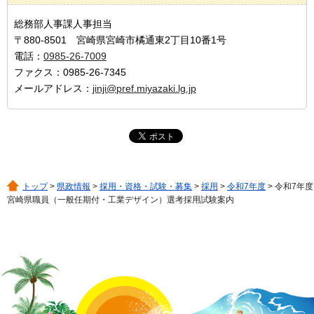
総務部人事課人事担当
〒880-8501 宮崎県宮崎市橘通東2丁目10番1号
電話：
0985-26-7009
ファクス：0985-26-7345
メールアドレス：
jinji@pref.miyazaki.lg.jp
トップ
>
県政情報
>
採用・資格・試験・募集
>
採用
>
令和7年度
> 令和7年度
宮崎県職員（一般任期付・工業デザイン）選考採用試験案内