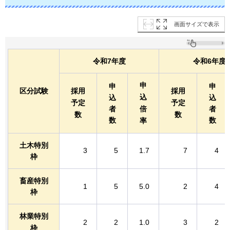
画面サイズで表示
令和7年度
令和6年度
申
申
申
区分試験
採用
採用
込
込
込
予定
予定
者
倍
者
数
数
数
数
率
土木特別
3
5
1.7
7
4
枠
畜産特別
1
5
5.0
2
4
枠
林業特別
2
2
1.0
3
2
枠