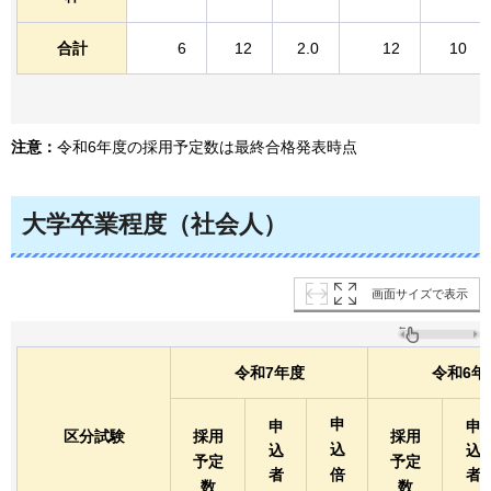
合計
6
12
2.0
12
10
注意：
令和6年度の採用予定数は最終合格発表時点
大学卒業程度（社会人）
画面サイズで表示
令和7年度
令和6年
申
申
申
区分試験
採用
採用
込
込
込
予定
予定
者
倍
者
数
数