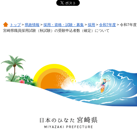
トップ
>
県政情報
>
採用・資格・試験・募集
>
採用
>
令和7年度
> 令和7年度
宮崎県職員採用試験（秋試験）の受験申込者数（確定）について
日本のひなた 宮崎県
MIYAZAKI PREFECTURE