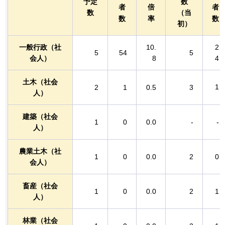
予定
数
者
倍
者
数
（当
数
率
数
初）
一般行政（社
10.
2
5
54
5
会人）
8
4
土木（社会
1
2
1
0.5
3
人）
建築（社会
1
0
0.0
-
-
人）
農業土木（社
1
0
0.0
2
0
会人）
畜産（社会
1
0
0.0
2
1
人）
林業（社会