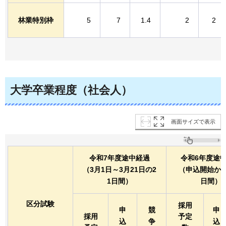
林業特別枠
5
7
1.4
2
2
大学卒業程度（社会人）
画面サイズで表示
令和7年度途中経過
令和6年度途
（3月1日～3月21日の2
（申込開始から
1日間）
日間）
区分試験
採用
申
競
申
採用
予定
込
争
込