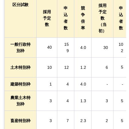
区分試験
採用
申
競
申
採用
予定
込
争
込
予定
数
者
倍
者
数
（当
数
率
数
初）
一般行政特
15
10
40
4.0
30
別枠
9
2
5
土木特別枠
10
12
1.2
6
建築特別枠
1
4
4.0
-
-
農業土木特
3
4
1.3
3
5
別枠
畜産特別枠
3
7
2.3
2
5