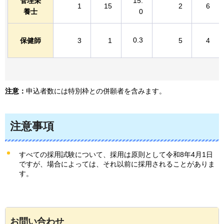
管理栄
15.
1
15
2
6
養士
0
0.3
保健師
3
1
5
4
注意：
申込者数には特別枠との併願者を含みます。
注意事項
すべての採用試験について、採用は原則として令和8年4月1日
ですが、場合によっては、それ以前に採用されることがありま
す。
お問い合わせ