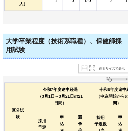
1
0
0.0
2
1
人）
大学卒業程度（技術系職種）、保健師採
用試験
画面サイズで表示
令和7年度途中経過
令和6年度途中経
（3月1日～3月21日の21
（申込開始からの2
日間）
間）
区分試
験
申
競
申
採用
採用
込
争
込
予定数
予定
者
倍
（当
者