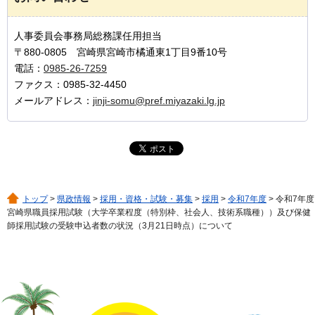
人事委員会事務局総務課任用担当
〒880-0805 宮崎県宮崎市橘通東1丁目9番10号
電話：
0985-26-7259
ファクス：0985-32-4450
メールアドレス：
jinji-somu@pref.miyazaki.lg.jp
トップ
>
県政情報
>
採用・資格・試験・募集
>
採用
>
令和7年度
> 令和7年度
宮崎県職員採用試験（大学卒業程度（特別枠、社会人、技術系職種））及び保健
師採用試験の受験申込者数の状況（3月21日時点）について