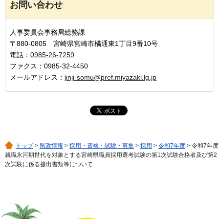
お問い合わせ
人事委員会事務局総務課
〒880-0805 宮崎県宮崎市橘通東1丁目9番10号
電話：
0985-26-7259
ファクス：0985-32-4450
メールアドレス：
jinji-somu@pref.miyazaki.lg.jp
トップ
>
県政情報
>
採用・資格・試験・募集
>
採用
>
令和7年度
> 令和7年度
就職氷河期世代を対象とする宮崎県職員採用選考試験の第1次試験合格者及び第2
次試験に係る提出書類等について