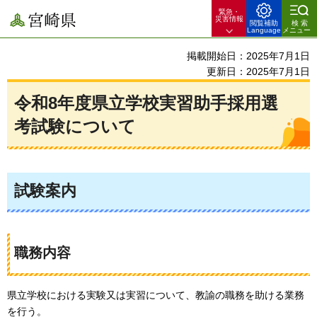
緊急・
宮崎県
災害情報
閲覧補助
検索
Language
メニュー
掲載開始日：2025年7月1日
更新日：2025年7月1日
令和8年度県立学校実習助手採用選
考試験について
試験案内
職務内容
県立学校における実験又は実習について、教諭の職務を助ける業務
を行う。