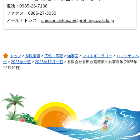
電話：
0985-26-7138
ファクス：0985-27-3030
メールアドレス：
shinsei-chikusan@pref.miyazaki.lg.jp
トップ
>
県政情報
>
広報・広聴
>
知事室
>
フォトギャラリー
>
バックナンバ
ー
>
2025年一覧
>
2025年12月一覧
> 有限会社有田牧畜産業の知事表敬(2025年
12月10日)