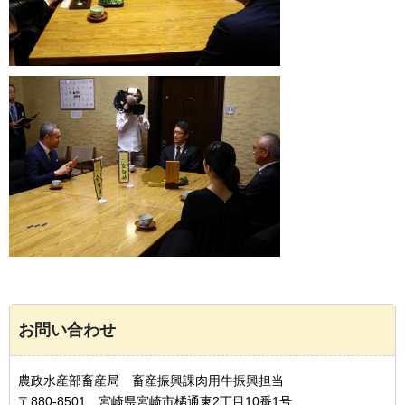
お問い合わせ
農政水産部畜産局 畜産振興課肉用牛振興担当
〒880-8501 宮崎県宮崎市橘通東2丁目10番1号