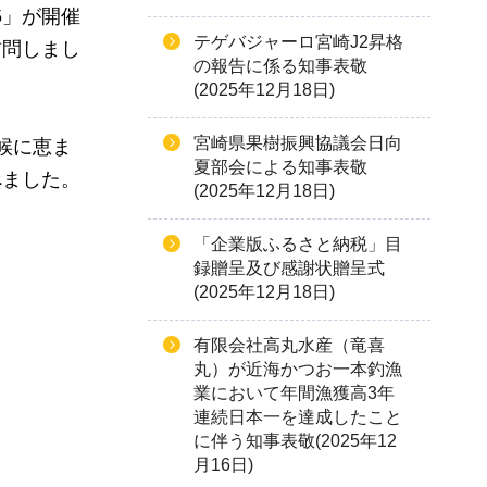
5」が開催
テゲバジャーロ宮崎J2昇格
訪問しまし
の報告に係る知事表敬
(2025年12月18日)
宮崎県果樹振興協議会日向
候に恵ま
夏部会による知事表敬
べました。
(2025年12月18日)
「企業版ふるさと納税」目
録贈呈及び感謝状贈呈式
(2025年12月18日)
有限会社高丸水産（竜喜
丸）が近海かつお一本釣漁
業において年間漁獲高3年
連続日本一を達成したこと
に伴う知事表敬(2025年12
月16日)