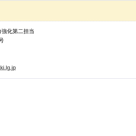
力強化第二担当
号
i.lg.jp