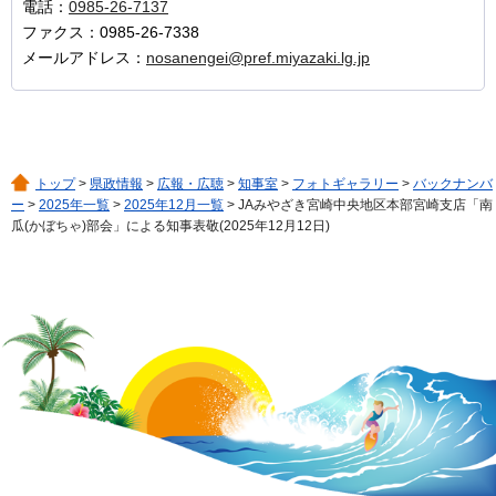
電話：
0985-26-7137
ファクス：0985-26-7338
メールアドレス：
nosanengei@pref.miyazaki.lg.jp
トップ
>
県政情報
>
広報・広聴
>
知事室
>
フォトギャラリー
>
バックナンバ
ー
>
2025年一覧
>
2025年12月一覧
> JAみやざき宮崎中央地区本部宮崎支店「南
瓜(かぼちゃ)部会」による知事表敬(2025年12月12日)