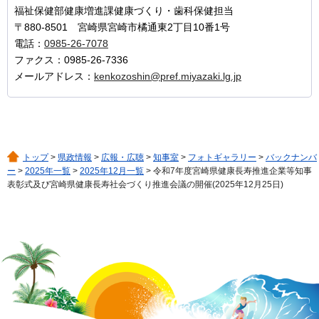
福祉保健部健康増進課健康づくり・歯科保健担当
〒880-8501 宮崎県宮崎市橘通東2丁目10番1号
電話：
0985-26-7078
ファクス：0985-26-7336
メールアドレス：
kenkozoshin@pref.miyazaki.lg.jp
トップ
>
県政情報
>
広報・広聴
>
知事室
>
フォトギャラリー
>
バックナンバ
ー
>
2025年一覧
>
2025年12月一覧
> 令和7年度宮崎県健康長寿推進企業等知事
表彰式及び宮崎県健康長寿社会づくり推進会議の開催(2025年12月25日)