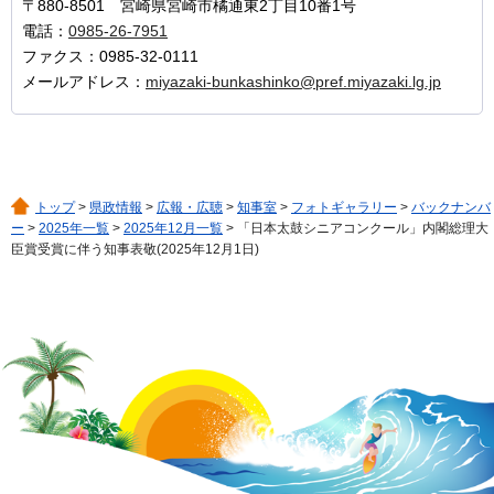
〒880-8501 宮崎県宮崎市橘通東2丁目10番1号
電話：
0985-26-7951
ファクス：0985-32-0111
メールアドレス：
miyazaki-bunkashinko@pref.miyazaki.lg.jp
トップ
>
県政情報
>
広報・広聴
>
知事室
>
フォトギャラリー
>
バックナンバ
ー
>
2025年一覧
>
2025年12月一覧
> 「日本太鼓シニアコンクール」内閣総理大
臣賞受賞に伴う知事表敬(2025年12月1日)