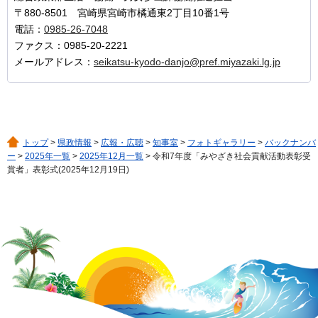
〒880-8501 宮崎県宮崎市橘通東2丁目10番1号
電話：
0985-26-7048
ファクス：0985-20-2221
メールアドレス：
seikatsu-kyodo-danjo@pref.miyazaki.lg.jp
トップ
>
県政情報
>
広報・広聴
>
知事室
>
フォトギャラリー
>
バックナンバ
ー
>
2025年一覧
>
2025年12月一覧
> 令和7年度「みやざき社会貢献活動表彰受
賞者」表彰式(2025年12月19日)