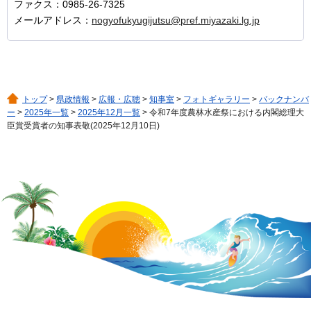
ファクス：0985-26-7325
メールアドレス：
nogyofukyugijutsu@pref.miyazaki.lg.jp
トップ
>
県政情報
>
広報・広聴
>
知事室
>
フォトギャラリー
>
バックナンバ
ー
>
2025年一覧
>
2025年12月一覧
> 令和7年度農林水産祭における内閣総理大
臣賞受賞者の知事表敬(2025年12月10日)