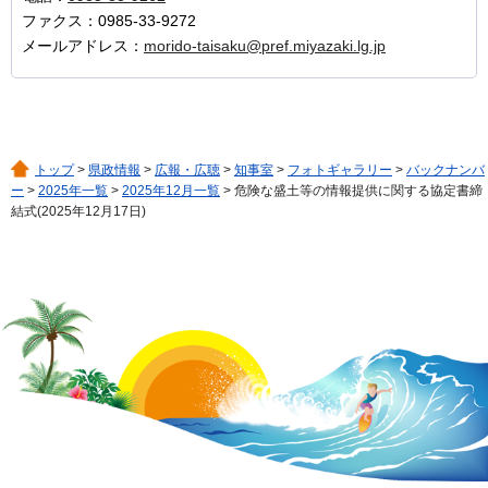
ファクス：0985-33-9272
メールアドレス：
morido-taisaku@pref.miyazaki.lg.jp
トップ
>
県政情報
>
広報・広聴
>
知事室
>
フォトギャラリー
>
バックナンバ
ー
>
2025年一覧
>
2025年12月一覧
> 危険な盛土等の情報提供に関する協定書締
結式(2025年12月17日)