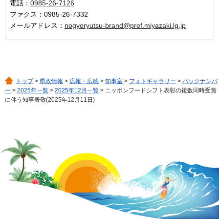
電話：
0985-26-7126
ファクス：0985-26-7332
メールアドレス：
nogyoryutsu-brand@pref.miyazaki.lg.jp
トップ
>
県政情報
>
広報・広聴
>
知事室
>
フォトギャラリー
>
バックナンバ
ー
>
2025年一覧
>
2025年12月一覧
> ニッポンフードシフト表彰の複数同時受賞
に伴う知事表敬(2025年12月11日)