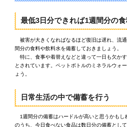
最低3日分できれば1週間分の
被害が
大きくなればなるほど復旧は遅れ、流通
間分の食料や飲料水を備蓄しておきましょう。
特
に、食事や着替えなどと違って一日も欠かす
とされています。ペットボトルのミネラルウォー
ょう。
日常生活の中で備蓄を行う
1週
間分の備蓄はハードルが高いと思うかもし
のうち、
今日食べない食品は数日分の備蓄
として