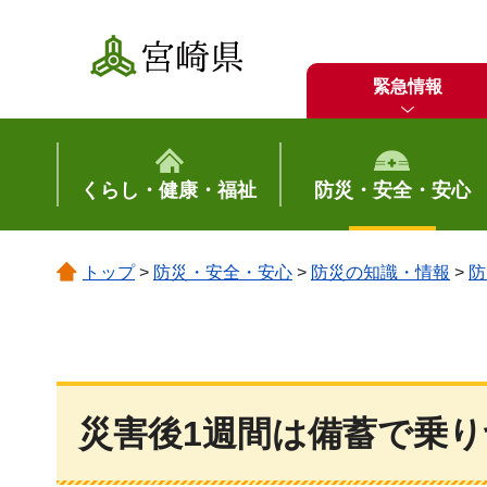
宮崎県
緊急情報
くらし・健康・福祉
防災・安全・安心
トップ
>
防災・安全・安心
>
防災の知識・情報
>
防
災害後1週間は備蓄で乗