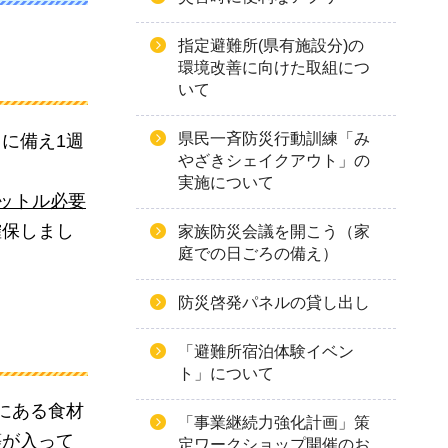
指定避難所(県有施設分)の
環境改善に向けた取組につ
いて
県民一斉防災行動訓練「み
に備え1週
やざきシェイクアウト」の
実施について
リットル必要
確保しまし
家族防災会議を開こう（家
庭での日ごろの備え）
防災啓発パネルの貸し出し
「避難所宿泊体験イベン
ト」について
にある食材
「事業継続力強化計画」策
等が入って
定ワークショップ開催のお