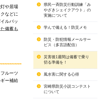
県民一斉防災行動訓練「み
電灯や居場
やざきシェイクアウト」の
ックなどに
実施について
バイルバッ
学んで備える！防災メモ
せた備蓄も
防災・防犯情報メールサー
ビス（多言語配信）
災害後1週間は備蓄で乗り
切る準備を！
るフルーツ
風水害に関する心得
ルギー補給
宮崎県防災小説コンテスト
について