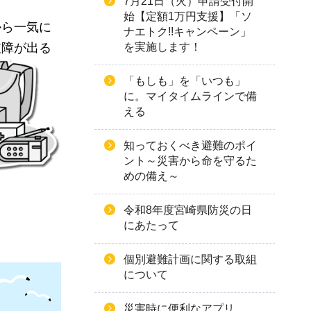
7月21日（火）申請受付開
始【定額1万円支援】「ソ
から一気に
ナエトク!!キャンペーン」
支障が出る
を実施します！
「もしも」を「いつも」
に。マイタイムラインで備
える
知っておくべき避難のポイ
ント～災害から命を守るた
めの備え～
令和8年度宮崎県防災の日
にあたって
個別避難計画に関する取組
について
災害時に便利なアプリ