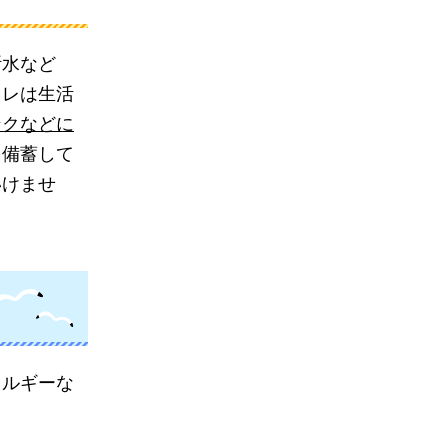
断水など
イレは生活
ンクなどに
を備蓄して
いけませ
レルギーな