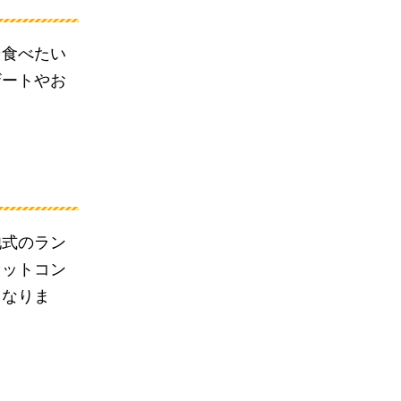
そ食べたい
ザートやお
池式のラン
セットコン
となりま