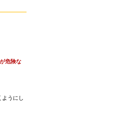
が危険な
く
ようにし