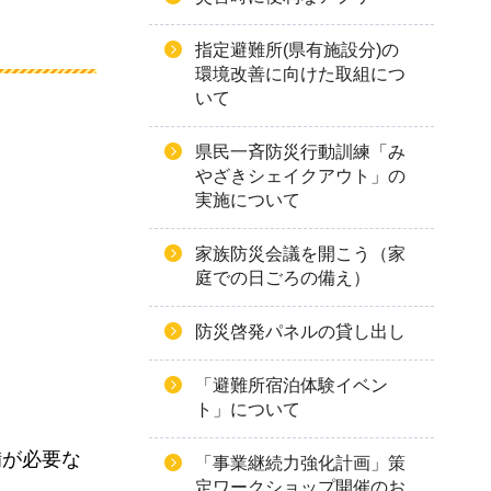
指定避難所(県有施設分)の
環境改善に向けた取組につ
いて
県民一斉防災行動訓練「み
やざきシェイクアウト」の
実施について
家族防災会議を開こう（家
庭での日ごろの備え）
防災啓発パネルの貸し出し
「避難所宿泊体験イベン
ト」について
備が必要な
「事業継続力強化計画」策
定ワークショップ開催のお