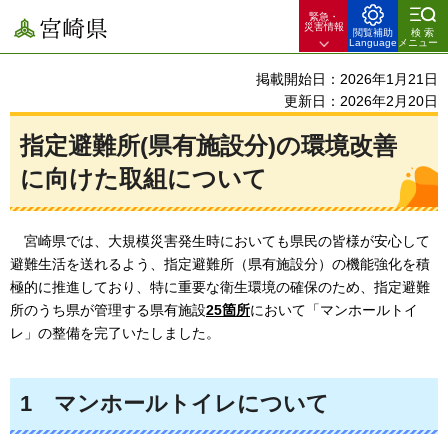
緊急・
宮崎県
災害情報
閲覧補助
検索
Language
メニュー
掲載開始日：2026年1月21日
更新日：2026年2月20日
指定避難所(県有施設分)の環境改善
に向けた取組について
宮崎県では、大規模災害発生時においても県民の皆様が安心して
避難生活を送れるよう、指定避難所（県有施設分）の機能強化を積
極的に推進しており、特に重要な衛生環境の確保のため、指定避難
所のうち県が管理する県有施設
25箇所
において「マンホールトイ
レ」の整備を完了いたしました。
1
マンホールトイレについて