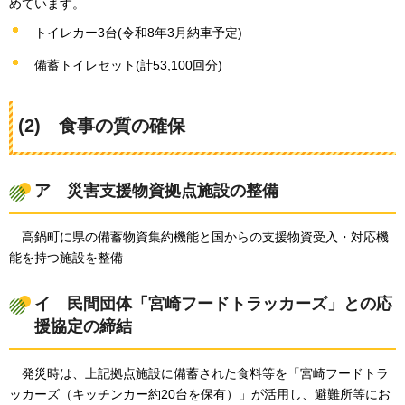
めています。
トイレカー3台(令和8年3月納車予定)
備蓄トイレセット(計53,100回分)
(2)
食事の質の確保
ア
災害支援物資拠点施設の整備
高鍋町に県の備蓄物資集約機能と国からの支援物資受入・対応機
能を持つ施設を整備
イ
民間団体「宮崎フードトラッカーズ」との応
援協定の締結
発災時は、上記拠点施設に備蓄された食料等を「宮崎フードトラ
ッカーズ（キッチンカー約20台を保有）」が活用し、避難所等にお