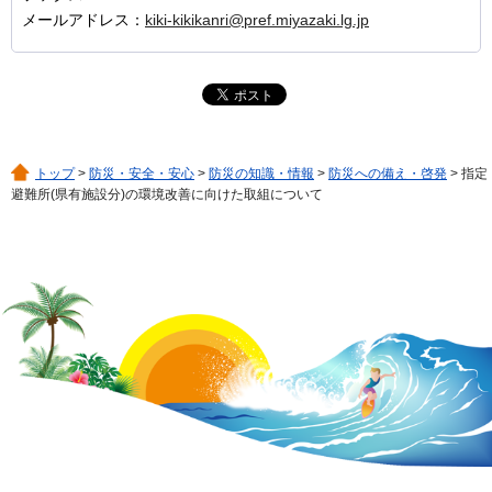
メールアドレス：
kiki-kikikanri@pref.miyazaki.lg.jp
トップ
>
防災・安全・安心
>
防災の知識・情報
>
防災への備え・啓発
> 指定
避難所(県有施設分)の環境改善に向けた取組について