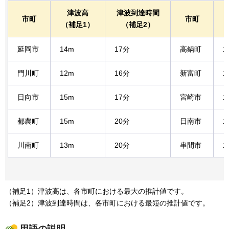
津波高
津波到達時間
市町
市町
（補足1）
（補足2）
延岡市
14m
17分
高鍋町
1
門川町
12m
16分
新富町
1
日向市
15m
17分
宮崎市
1
都農町
15m
20分
日南市
1
川南町
13m
20分
串間市
1
（補足1）津波高は、各市町における最大の推計値です。
（補足2）津波到達時間は、各市町における最短の推計値です。
用語の説明