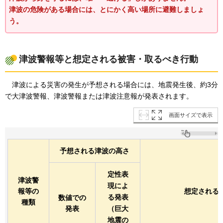
津波の危険がある場合には、とにかく高い場所に避難しましょ
う。
津波警報等と想定される被害・取るべき行動
津波による
災害の発生が予想される場合には、地震発生後、約3分
で大津波警報、津波警報または津波注意報が発表されます。
画面サイズで表示
予想される津波の高さ
定性表
津波警
現によ
報等の
想定される
る発表
数値での
種類
発表
（巨大
地震の