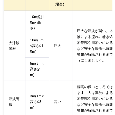
場合）
10m超(1
0m<高
さ)
巨大な津波が襲い、木
波による流れに巻き込
10m(5m
沿岸部や川沿いにいる
大津波
<高さ≦1
巨大
警報
など安全な場所へ避難
0m)
警報が解除されるまで
うにしましょう。
5m(3m<
高さ≦5
m)
標高の低いところでは
ます。人は津波による
3m(1m<
沿岸部や川沿いにいる
津波警
高さ≦3
高い
報
など安全な場所へ避難
m)
警報が解除されるまで