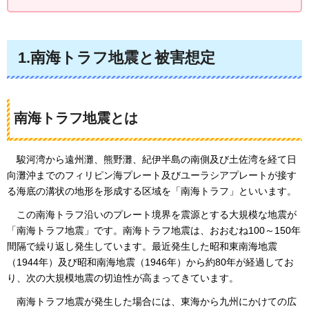
1.南海トラフ地震と被害想定
南海トラフ地震とは
駿河湾から遠州灘、熊野灘、紀伊半島の南側及び土佐湾を経て日
向灘沖までのフィリピン海プレート及びユーラシアプレートが接す
る海底の溝状の地形を形成する区域を「南海トラフ」といいます。
この南海トラフ沿いのプレート境界を震源とする大規模な地震が
「南海トラフ地震」です。南海トラフ地
震は、おおむね100～150年
間隔で繰り返し発生しています。最近発生した昭和東南海地震
（1944年）及び昭和南海地震（1946年）から約80年が経過してお
り、次の大規模地震の切迫性が高まってきています。
南
海トラフ地震が発生した場合には、東海から九州にかけての広