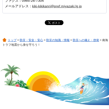
ファクス：0985-26-7304
メールアドレス：
kiki-kikikanri@pref.miyazaki.lg.jp
トップ
>
防災・安全・安心
>
防災の知識・情報
>
防災への備え・啓発
> 南海
トラフ地震から身を守ろう！