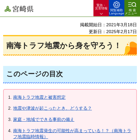
緊急・
宮崎県
災害情報
閲覧補助
検索
Language
メニュー
掲載開始日：2021年3月18日
更新日：2025年2月17日
南海トラフ地震から身を守ろう！
このページの目次
南海トラフ地震と被害想定
地震や津波が起こったとき、どうする？
家庭・地域でできる事前の備え
南海トラフ地震発生の可能性が高まっている！？（南海トラ
フ地震臨時情報）