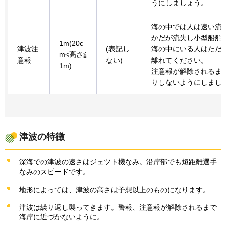
うにしましょう。
海の中では人は速い流
かだが流失し小型船舶
1m(20c
津波注
(表記し
海の中にいる人はただ
m<高さ≦
意報
ない)
離れてください。
1m)
注意報が解除されるま
りしないようにしまし
津波の特徴
深海での津波の速さはジェツト機なみ。沿岸部でも短距離選手
なみのスピードです。
地形によっては、津波の高さは予想以上のものになります。
津波は繰り返し襲ってきます。警報、注意報が解除されるまで
海岸に近づかないように。