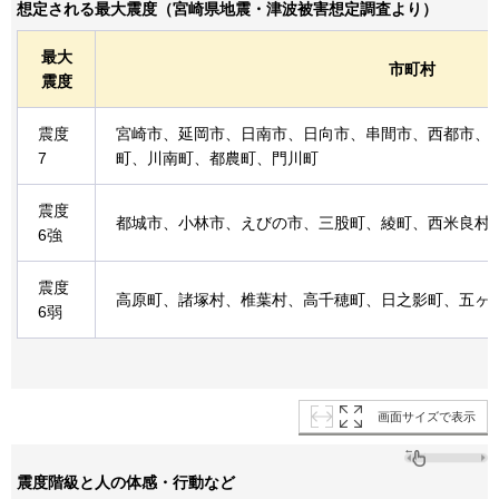
想定される最大震度（宮崎県地震・津波被害想定調査より）
最大
市町村
震度
震度
宮崎市、延岡市、日南市、日向市、串間市、西都市、
7
町、川南町、都農町、門川町
震度
都城市、小林市、えびの市、三股町、綾町、西米良村
6強
震度
高原町、諸塚村、椎葉村、高千穂町、日之影町、五ヶ
6弱
画面サイズで表示
震度階級と人の体感・行動など