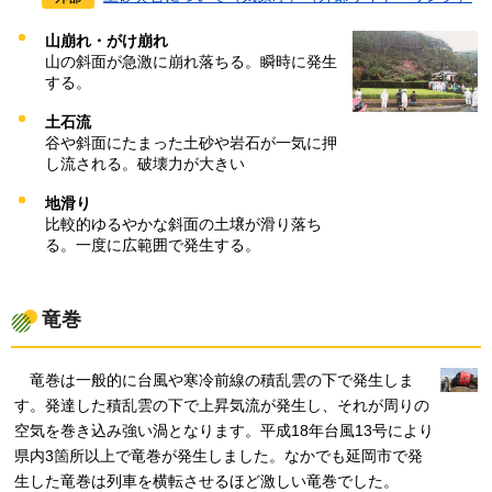
山崩れ・がけ崩れ
山の斜面が急激に崩れ落ちる。瞬時に発生
する。
土石流
谷や斜面にたまった土砂や岩石が一気に押
し流される。破壊力が大きい
地滑り
比較的ゆるやかな斜面の土壌が滑り落ち
る。一度に広範囲で発生する。
竜巻
竜
巻は一般的に台風や寒冷前線の積乱雲の下で発生しま
す。発達した積乱雲の下で上昇気流が発生し、それが周りの
空気を巻き込み強い渦となります。平成18年台風13号により
県内3箇所以上で竜巻が発生しました。なかでも延岡市で発
生した竜巻は列車を横転させるほど激しい竜巻でした。