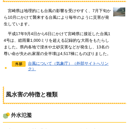
宮
崎県は地理的にも台風の影響を受けやすく、7月下旬か
ら10月にかけて襲来する台風により毎年のように災害が発
生しています。
平
成17年9月4日から6日にかけて宮崎県に接近した台風1
4号は、総雨量1,000ミリを超える記録的な大雨をもたらし
ました。県内各地で浸水や土砂災害などが発生し、13名の
尊い命が失われ家屋の全半壊は4,517棟にものぼりました。
台風について（気象庁）（外部サイトへリン
ク）
風水害の特徴と種類
外水氾濫