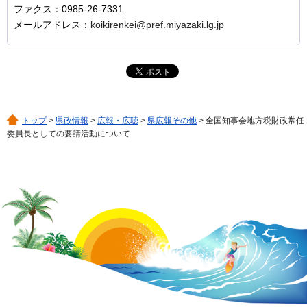
ファクス：0985-26-7331
メールアドレス：
koikirenkei@pref.miyazaki.lg.jp
トップ
>
県政情報
>
広報・広聴
>
県広報その他
> 全国知事会地方税財政常任
委員長としての要請活動について