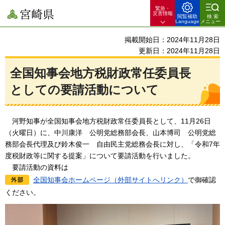
緊急・
宮崎県
災害情報
閲覧補助
検索
Language
メニュー
掲載開始日：2024年11月28日
更新日：2024年11月28日
全国知事会地方税財政常任委員長
としての要請活動について
河野
知事が全国知事会地方税財政常任委員長として、11月26日
（火曜日）に、中川康洋
公明党総
務部会長、山本博司
公明党
総
務部会長代理及び鈴木俊一
自由民
主党総務会長に対し、「令和7年
度税財政等に関する提案」について要請活動を行いました。
要請
活動の資料は
全国知事会ホームページ（外部サイトへリンク）
で御確認
ください。