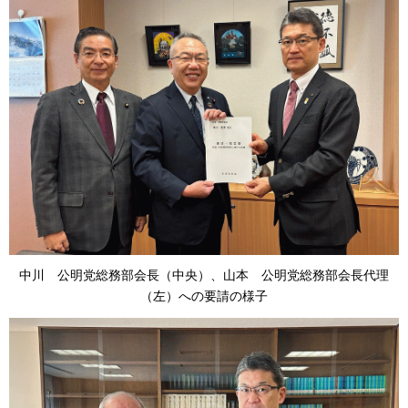
中川
公
明党総務部会長（中央）、山本
公明
党総務部会長代理
（左）への要請の様子