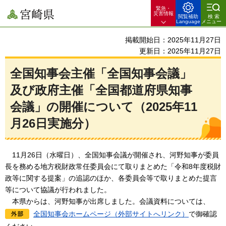
緊急・
宮崎県
災害情報
閲覧補助
検索
Language
メニュー
掲載開始日：2025年11月27日
更新日：2025年11月27日
全国知事会主催「全国知事会議」
及び政府主催「全国都道府県知事
会議」の開催について（2025年11
月26日実施分）
11月26日（水曜日）、全国知事会議が開催され、河野知事が委員
長を務める地方税財政
常任委員会にて取りまとめた「令和8年度税財
政等に関する提案」の追認のほか、各委員会等で取りまとめた提言
等について協議が行われました。
本
県からは、河野知事が出席しました。会議資料については、
全国知事会ホームページ（外部サイトへリンク）
で御確認