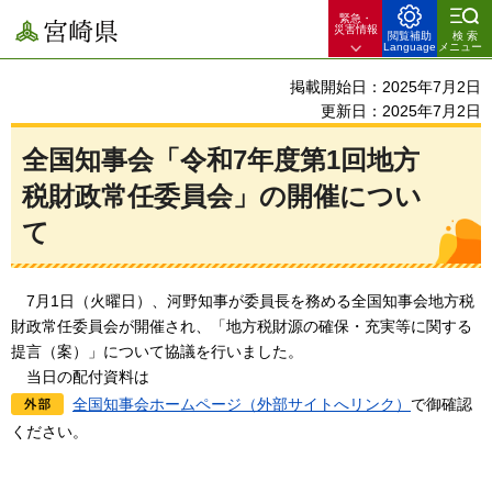
緊急・
宮崎県
災害情報
閲覧補助
検索
Language
メニュー
掲載開始日：2025年7月2日
更新日：2025年7月2日
全国知事会「令和7年度第1回地方
税財政常任委員会」の開催につい
て
7月1
日（火曜日）、河野知事が委員長を務める全国知事会地方税
財政常任委員会が開催され、「地方税財源の確保・充実等に関する
提言（案）」について協議を行いました。
当日の配
付資料は
全国知事会ホームページ（外部サイトへリンク）
で御確認
ください。