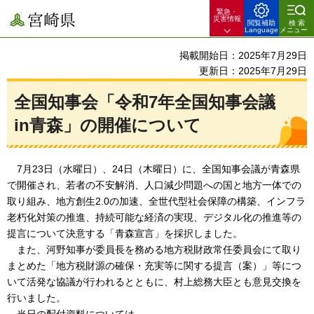
緊急・
宮崎県
災害情報
閲覧補助
検索
Language
メニュー
掲載開始日：2025年7月29日
更新日：2025年7月29日
全国知事会「令和7年全国知事会議
in青森」の開催について
7月23日（水曜日）、24日（木曜日）に、全国知事会議が青森県
で開催され、
若者の不安解消、人口減少問題への国と地方一体での
取り組み、地方創生2.0の加速、全世代型社会保障の構築、インフラ
老朽化対策の推進、持続可能な経済の実現、デジタル化の推進等の
提言について決意する「青森宣言」を採択しました。
また、
河野知事が委員長を務める地方税財政常任委員会にて取り
まとめた「地方税財源の確保・充実等に関する提言（案）」等につ
いて活発な協議が行われるとともに、村上総務大臣とも意見交換を
行いました。