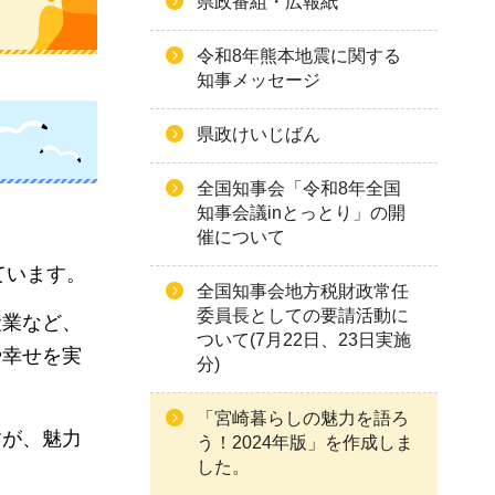
県政番組・広報紙
令和8年熊本地震に関する
知事メッセージ
県政けいじばん
全国知事会「令和8年全国
知事会議inとっとり」の開
催について
ています。
全国知事会地方税財政常任
委員長としての要請活動に
産業など、
ついて(7月22日、23日実施
や幸せを実
分)
「宮崎暮らしの魅力を語ろ
すが、魅力
う！2024年版」を作成しま
した。