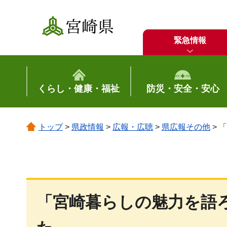
宮崎県
緊急情報
くらし・健康・福祉
防災・安全・安心
トップ
>
県政情報
>
広報・広聴
>
県広報その他
> 
「宮崎暮らしの魅力を語ろ