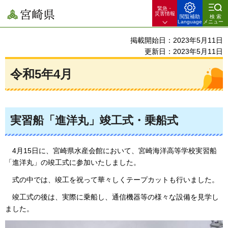
緊急・
宮崎県
災害情報
閲覧補助
検索
Language
メニュー
掲載開始日：2023年5月11日
更新日：2023年5月11日
令和5年4月
実習船「進洋丸」竣工式・乗船式
4月15日に、宮崎県水産会館において、宮崎海洋高等学校実習船
「進洋丸」の竣工式に参加いたしました。
式の中では、竣工を祝って華々しくテープカットも行いました。
竣工式の後は、実際に乗船し、通信機器等の様々な設備を見学し
ました。