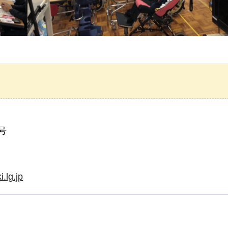
号
.lg.jp