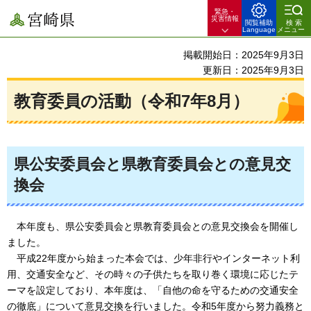
緊急・
宮崎県
災害情報
閲覧補助
検索
Language
メニュー
掲載開始日：2025年9月3日
更新日：2025年9月3日
教育委員の活動（令和7年8月）
県公安委員会と県教育委員会との意見交
換会
本年度も、県公安委員会と県教育委員会との意見交換会を開催し
ました。
平成22年度から始まった本会では、少年非行やインターネット利
用、交通安全など、その時々の子供たちを取り巻く環境に応じたテ
ーマを設定しており、本年度は、「自他の命を守るための交通安全
の徹底」について意見交換を行いました。令和5年度から努力義務と