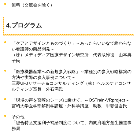
無料（交流会を除く）
4.プログラム
「ケアとデザインとものづくり」～あったらいいなで終わらな
い看護師の商品開発～
（株）メディディア医療デザイン研究所
代
表取締役
山
本典
子氏
「医療機器産業への新規参入戦略」～業種別の参入戦略構築の
方法や実際の参入事例について～
三菱UFJリサーチ＆コンサルティング（株）ヘルスケアコンサ
ルティング室長
外石満氏
「現場の声を宮崎のシーズに乗せて」～OSTrain-VRproject～
宮崎大学医学部解剖学講座・外科学講座
助
教
甲斐
健吾氏
その他
「総合特区支援利子補給制度について」内閣府地方創生推進事
務局