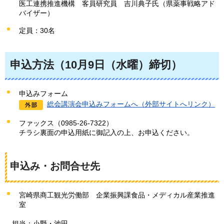
医工連携推進機構
客員
研究員
吉川典子氏
（県薬事戦略アド
バイザー）
定員：30名
申込方法（10月9日（水曜）締切）
申込みフォーム
総会講演会申込みフォームへ（外部サイトへリンク）
ファックス（0985-26-7322）
チラシ裏面の申込用紙に御記入の上、お申込ください。
申込み・お問合せ先
宮崎県商工観光労働部
企業振興課食品
・メディカル産業推進
室
担
当：小野・池田