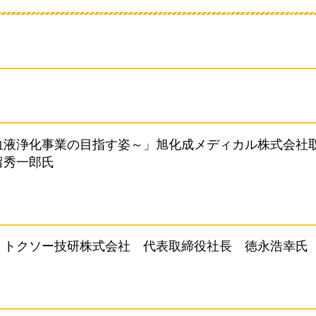
血液浄化事業の目指す姿～」旭化成メディカル株式会社
留秀一郎氏
」トクソー技研株式会社
代
表取締役社長
徳
永浩幸氏