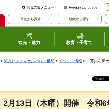
閲覧支援メニュー
Foreign Language
目的から探す
組織から探す
観光・魅力
教育・子育て
>
東九州メディカルバレー構想
>
イベント情報
> （募集を締
2月13日（木曜）開催
令
和6