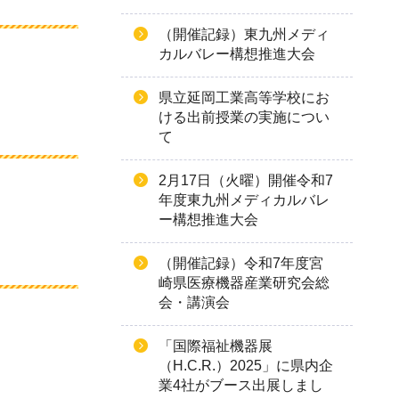
（開催記録）東九州メディ
カルバレー構想推進大会
県立延岡工業高等学校にお
ける出前授業の実施につい
て
2月17日（火曜）開催令和7
年度東九州メディカルバレ
ー構想推進大会
（開催記録）令和7年度宮
崎県医療機器産業研究会総
会・講演会
「国際福祉機器展
（H.C.R.）2025」に県内企
業4社がブース出展しまし