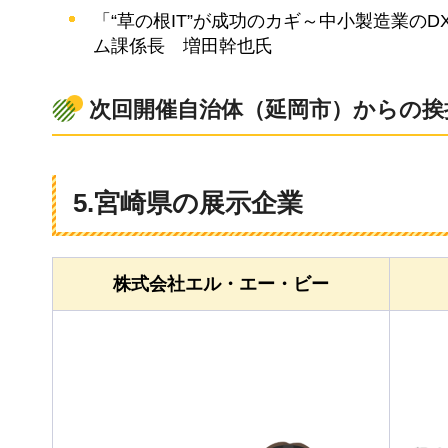
「“草の根IT”が成功のカギ～中小製造業の
ム課係長
増
田幹也氏
次回開催自治体（延岡市）からの挨
5.宮崎県の展示企業
株式会社エル・エー・ビー