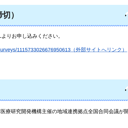
締切）
Lよりお申し込みください。
art-apply/surveys/1115733026676950613（外部サイトへリンク）
本医療研究開発機構主催の地域連携拠点全国合同会議が