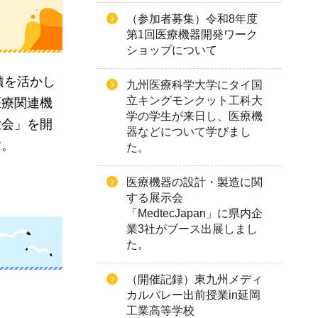
（参加者募集）令和8年度
第1回医療機器開発ワーク
ショップについて
積を活かし
九州医療科学大学にタイ国
立キングモンクット工科大
医療関連機
学の学生が来日し、医療機
大会」を開
器などについて学びまし
す。
た。
医療機器の設計・製造に関
する展示会
「MedtecJapan」に県内企
業3社がブース出展しまし
た。
（開催記録）東九州メディ
カルバレー出前授業in延岡
工業高等学校