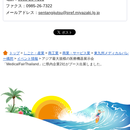
ファクス：0985-26-7322
メールアドレス：
sentangijutsu@pref.miyazaki.lg.jp
トップ
>
しごと・産業
>
商工業
>
商業・サービス業
>
東九州メディカルバレ
ー構想
>
イベント情報
> アジア最大規模の医療機器展示会
「MedicalFairThailand」に県内企業2社がブース出展しました。