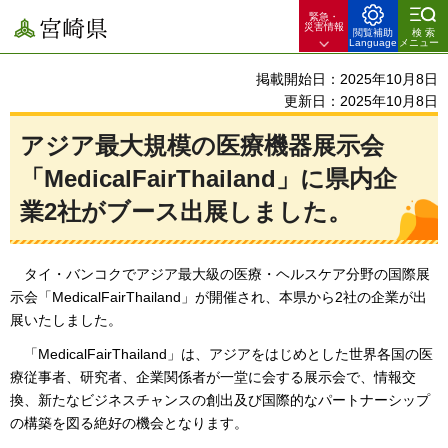
緊急・
宮崎県
災害情報
閲覧補助
検索
Language
メニュー
掲載開始日：2025年10月8日
更新日：2025年10月8日
アジア最大規模の医療機器展示会
「MedicalFairThailand」に県内企
業2社がブース出展しました。
タイ・バンコクでアジア最大級の医療・ヘルスケア分野の国際展
示会「MedicalFair
Thailand」が開催され、本県から2社の企業が出
展いたしました。
「MedicalFair
Thailand」は、アジアをはじめとした世界各国の医
療従事者、研究者、企業関係者が一堂に会する展示会で、情報交
換、新たなビジネスチャンスの創出及び国際的なパートナーシップ
の構築を図る絶好の機会となります。