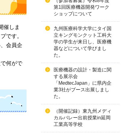
（参加者募集）令和8年度
第1回医療機器開発ワーク
ショップについて
開催しま
九州医療科学大学にタイ国
立キングモンクット工科大
ップです。
学の学生が来日し、医療機
め、会員企
器などについて学びまし
た。
社で何がで
医療機器の設計・製造に関
する展示会
「MedtecJapan」に県内企
業3社がブース出展しまし
た。
（開催記録）東九州メディ
カルバレー出前授業in延岡
工業高等学校