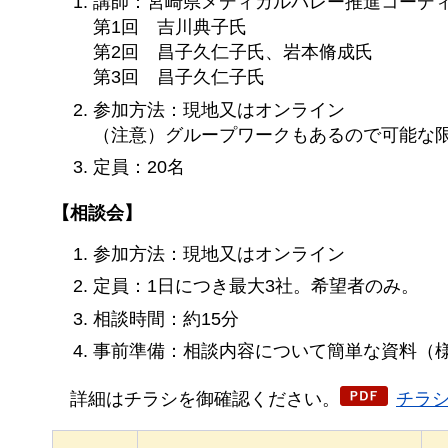
講師：宮崎県メディカルバレー推進コーデ
第1回
吉川典子氏
第2回
昌子久仁子氏、岩本脩成氏
第3回
昌子久仁子氏
参加方法：現地又はオンライン
（注意）グループワークもあるので可能な
定員：20名
【相談会】
参加方法：現地又はオンライン
定員：1日につき最大3社。希望者のみ。
相談時間：約15分
事前準備：相談内容について簡単な資料（
詳細
はチラシを御確認ください。
チラシ