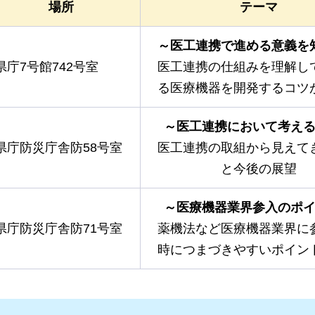
場所
テーマ
～医工連携で進める意義を
県庁7号館742号室
医工連携の仕組みを理解し
る医療機器を開発するコツ
～医工連携において考え
県庁防災庁舎防58号室
医工連携の取組から見えて
と今後の展望
～医療機器業界参入のポ
県庁防災庁舎防71号室
薬機法など医療機器業界に
時につまづきやすいポイン