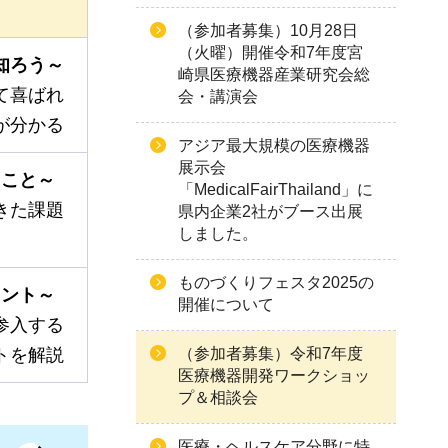
（参加者募集）10月28日
（火曜）開催令和7年度宮
知ろう～
崎県医療機器産業研究会総
て喜ばれ
会・講演会
が分かる
アジア最大規模の医療機器
展示会
ること～
「MedicalFairThailand」に
きた課題
県内企業2社がブース出展
しました。
ものづくりフェスタ2025の
イント～
開催について
参入する
（参加者募集）令和7年度
トを解説
医療機器開発ワークショッ
プ＆相談会
医療・ヘルスケア分野に特