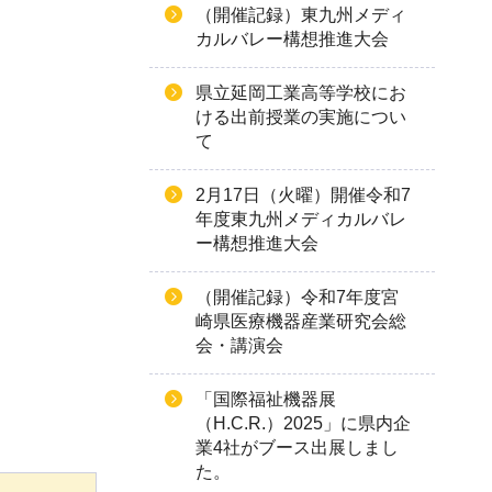
（開催記録）東九州メディ
カルバレー構想推進大会
県立延岡工業高等学校にお
ける出前授業の実施につい
て
2月17日（火曜）開催令和7
年度東九州メディカルバレ
ー構想推進大会
（開催記録）令和7年度宮
崎県医療機器産業研究会総
会・講演会
「国際福祉機器展
（H.C.R.）2025」に県内企
業4社がブース出展しまし
た。