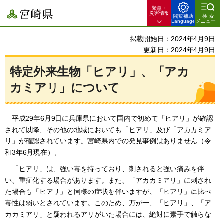
緊急・
宮崎県
災害情報
閲覧補助
検索
Language
メニュー
掲載開始日：2024年4月9日
更新日：2024年4月9日
特定外来生物「ヒアリ」、「アカ
カミアリ」について
平成29年6月9日に兵庫県において国内で初めて「ヒアリ」が確認
されて以降、その他の地域におい
ても「ヒアリ」及び「アカカミア
リ」が確認されています。宮崎県内での発見事例はありません（令
和3年6月現在）。
「ヒアリ」は、強い毒を持っており、刺されると強い痛みを伴
い、重症化する場合があります。また、「アカカミアリ」に刺され
た場合も「
ヒアリ」と同様の症状を伴いますが、「ヒアリ」に比べ
毒性は弱いとされています。このため、万が一、「ヒアリ」、「ア
カカミアリ」と疑われるアリがいた場合には、絶対に素手で触らな