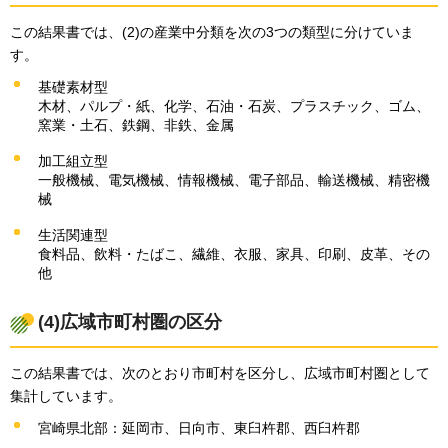
この結果書では、(2)の産業中分類を次の3つの類型に分けていま
す。
基礎素材型
木材、パルプ・紙、化学、石油・石炭、プラスチック、ゴム、
窯業・土石、鉄鋼、非鉄、金属
加工組立型
一般機械、電気機械、情報機械、電子部品、輸送機械、精密機
械
生活関連型
食料品、飲料・たばこ、繊維、衣服、家具、印刷、皮革、その
他
(4)広域市町村圏の区分
この結果書では、次のとおり市町村を区分し、広域市町村圏として
集計しています。
宮崎県北部：延岡市、日向市、東臼杵郡、西臼杵郡