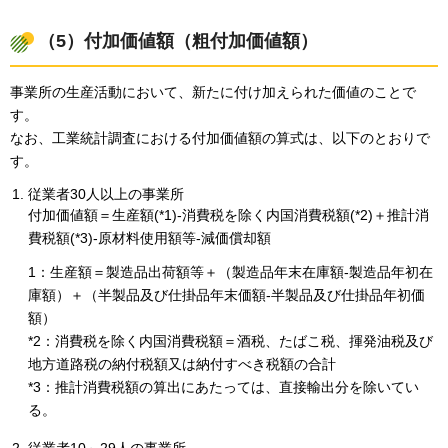
（5）付加価値額（粗付加価値額）
事業所の生産活動において、新たに付け加えられた価値のことで
す。
なお、工業統計調査における付加価値額の算式は、以下のとおりで
す。
従業者30人以上の事業所
付加価値額＝生産額(*1)-消費税を除く内国消費税額(*2)＋推計消
費税額(*3)-原材料使用額等-減価償却額
1：生産額＝製造品出荷額等＋（製造品年末在庫額-製造品年初在
庫額）＋（半製品及び仕掛品年末価額-半製品及び仕掛品年初価
額）
*2：消費税を除く内国消費税額＝酒税、たばこ税、揮発油税及び
地方道路税の納付税額又は納付すべき税額の合計
*3：推計消費税額の算出にあたっては、直接輸出分を除いてい
る。
従業者10～29人の事業所