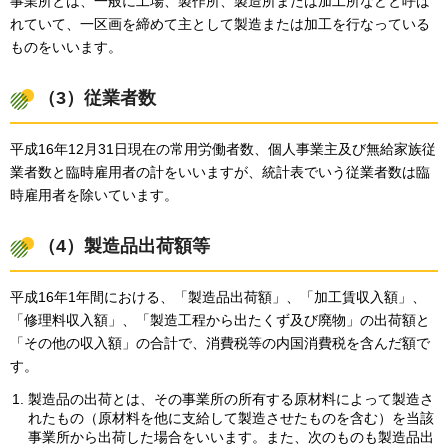
事業所とは、一般に工場、製作所、製造所または加工所などと呼ば
れていて、一区画を締めて主として製造または加工を行なっている
ものをいいます。
（3）従業者数
平成16年12月31日現在の常用労働者数、個人事業主及び無給家族従
業者数と臨時雇用者の計をいいますが、統計表でいう従業者数は臨
時雇用者を除いています。
（4）製造品出荷額等
平成16年1年間における、「製造品出荷額」、「加工賃収入額」、
「修理料収入額」、「製造工程から出たくず及び廃物」の出荷額と
「その他の収入額」の合計で、消費税等の内国消費税を含んだ額で
す。
製造品の出荷とは、その事業所の所有する原材料によって製造さ
れたもの（原材料を他に支給して製造させたものを含む）を当該
事業所から出荷した場合をいいます。また、次のものも製造品出