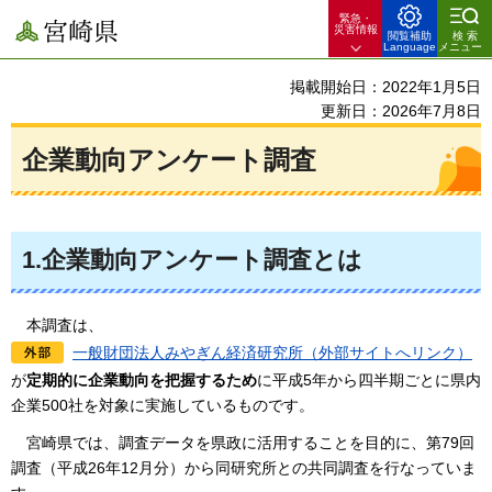
緊急・
宮崎県
災害情報
閲覧補助
検索
Language
メニュー
掲載開始日：2022年1月5日
更新日：2026年7月8日
企業動向アンケート調査
1.企業動向アンケート調査とは
本
調査は、
一般財団法人みやぎん経済研究所（外部サイトへリンク）
が
定期的に企業動向を把握するため
に平成5年から四半期ごとに県内
企業500社を対象に実施しているものです。
宮
崎県では、調査データを県政に活用することを目的に、第79回
調査（平成26年12月分）から同研究所との共同調査を行なっていま