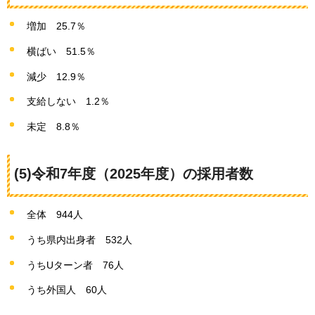
増加
25.7％
横ばい
51.5％
減少
12.9％
支給しない
1.2％
未定
8.8％
(5)令和7年度（2025年度）の採用者数
全体
944人
うち県内出身者
532人
うちUターン者
76人
うち外国人
60人