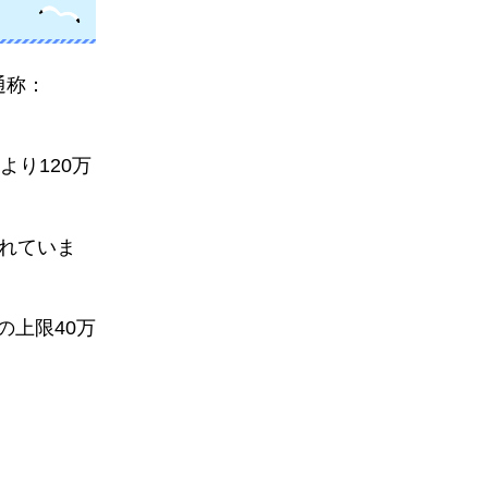
通称：
より120万
されていま
の上限40万