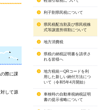
軽油引取税について
利子割県民税について
県民税配当割及び県民税株
式等譲渡所得割について
地方消費税
県税の納税証明書を請求さ
れる皆様へ
地方税統一QRコードを利
払の際に課
用した新しい納付方法につ
いて（令和5年4月開始）
に対して源
車検時の自動車税納税証明
書の提示省略について