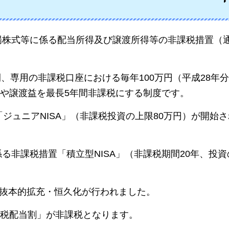
上場株式等に係る配当所得及び譲渡所得等の非課税措置（
間、専用の非課税口座における毎年100万円（平成28年分
や譲渡益を最長5年間非課税にする制度です。
「ジュニアNISA」（非課税投資の上限80万円）が開始
る非課税措置「積立型NISA」（非課税期間20年、投資
の抜本的拡充・恒久化が行われました。
税配当割」が非課税となります。