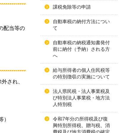
課税免除等の申請
自動車税の納付方法につい
の配当等の
て
自動車税の納税通知書発付
前に納付（予納）される方
へ
給与所得者の個人住民税等
の特別徴収の実施について
除外され、
法人県民税・法人事業税及
び特別法人事業税・地方法
人特別税
等）
令和7年分の所得税及び復
興特別所得税、贈与税、消
費税及び地方消費税の確定