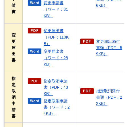
変更申請書
請
6KB）
（ワード：31
書
KB）
変更届出書
変
（PDF：110K
更
変更届出添付
B）
届
書類（PDF：5
変更届出書
出
9KB）
（ワード：28
書
KB）
指
指定取消申請
定
書（PDF：43
取
指定取消添付
KB）
消
書類（PDF：2
指定取消申請
申
2KB）
書（ワード：2
請
4KB）
書