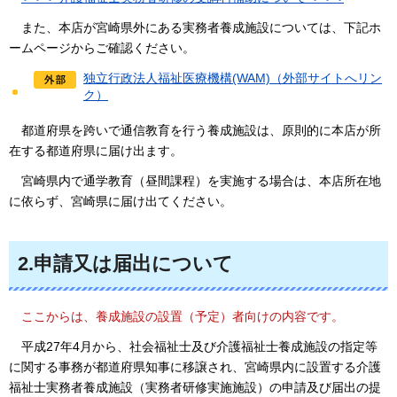
また、
本店が宮崎県外にある実務者養成施設については、下記ホ
ームページからご確認ください。
独立行政法人福祉医療機構(WAM)（外部サイトへリン
ク）
都道府県を
跨いで通信教育を行う養成施設は、原則的に本店が所
在する都道府県に届け出ます。
宮崎県内で
通学教育（昼間課程）を実施する場合は、本店所在地
に依らず、宮崎県に届け出てください。
2.申請又は届出について
ここからは
、養成施設の設置（予定）者向けの内容です。
平成
27年4月から、社会福祉士及び介護福祉士養成施設の指定等
に関する事務が都道府県知事に移譲され、宮崎県内に設置する介護
福祉士実務者養成施設（実務者研修実施施設）の申請及び届出の提