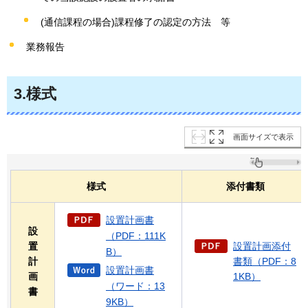
(通信課程の場合)課程修了の認定の方法
等
業務報告
3.様式
画面サイズで表示
様式
添付書類
設置計画書
設
（PDF：111K
置
設置計画添付
B）
計
書類（PDF：8
設置計画書
画
1KB）
（ワード：13
書
9KB）