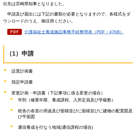
出先は宮崎県知事となりました。
申請
及び届出には下記の書類が必要となりますので、各様式をダ
ウンロードのうえ、御活用ください。
介護福祉士養成施設事務手続整理表（PDF：47KB）
（1）申請
設置計画書
指定申請書
変更計画・申請書（下記事項に係る変更の場合）
学則（修業年限、養成課程、入所定員及び学級数）
校舎の各室の用途及び面積並びに面積並びに建物の配置図及
び平面図
通信養成を行なう地域(通信課程の場合)