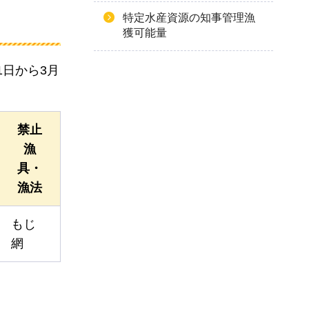
特定水産資源の知事管理漁
獲可能量
日から3月
禁止
漁
具・
漁法
もじ
網