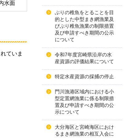
内水面
ぶりの稚魚をとることを目
的とした中型まき網漁業及
びぶり稚魚漁業の制限措置
及び申請すべき期間の公示
について
されていま
令和7年度宮崎県沿岸の水
産資源の評価結果について
特定水産資源の採捕の停止
門川漁港区域内における小
型定置網漁業に係る制限措
置及び申請すべき期間の公
示について
大分海区と宮崎海区におけ
るまき網漁業の相互入会に