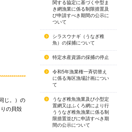
関する協定に基づく中型ま
き網漁業に係る制限措置及
び申請すべき期間の公示に
ついて
シラスウナギ（うなぎ稚
魚）の採捕について
特定水産資源の採捕の停止
令和5年漁業権一斉切替え
に係る海区漁場計画につい
て
うなぎ稚魚漁業及び小型定
同じ。）の
置網又はふくろ網により行
ぐりの貝殻
ううなぎ稚魚漁業に係る制
限措置並びに申請すべき期
間の公示について