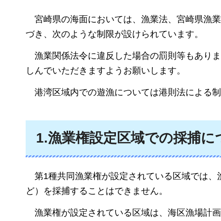
宮崎県の
海面においては、漁業法、宮崎県漁業
づき、次のような制限が設けられています。
漁業関係法令
に違反した場合の罰則等もあり
しんでいただきますようお願いします。
港湾区域内
での遊漁については港則法による制
1.漁業権設定区域での採捕に
第1種
共同漁業権が設定されている区域では、
ど）を採捕することはできません。
漁業権
が設定されている区域は、海区漁場計画