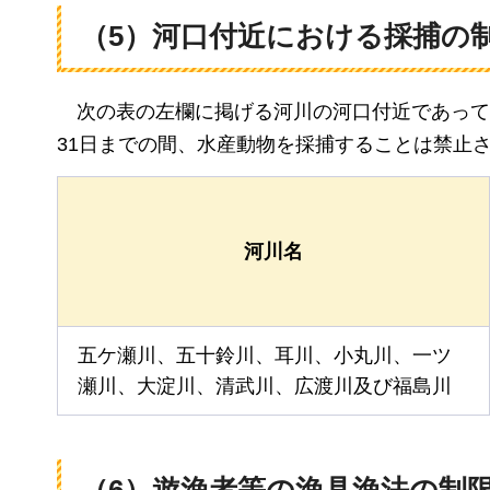
（5）河口付近における採捕の
次の
表の左欄に掲げる河川の河口付近であって
31日までの間、水産動物を採捕することは禁止
河川名
五ケ瀬川、五十鈴川、耳川、小丸川、一ツ
瀬川、大淀川、清武川、広渡川及び福島川