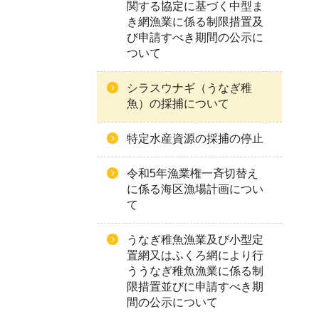
関する協定に基づく中型ま
き網漁業に係る制限措置及
び申請すべき期間の公示に
ついて
シラスウナギ（うなぎ稚
魚）の採捕について
特定水産資源の採捕の停止
令和5年漁業権一斉切替え
に係る海区漁場計画につい
て
うなぎ稚魚漁業及び小型定
置網又はふくろ網により行
ううなぎ稚魚漁業に係る制
限措置並びに申請すべき期
間の公示について