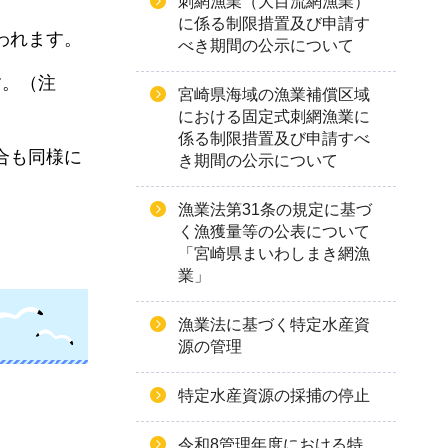
刺網漁業（大目流網漁業）
に係る制限措置及び申請す
われます。
べき期間の公示について
す。（注
宮崎県海域の漁業補償区域
における固定式刺網漁業に
係る制限措置及び申請すべ
合も同様に
き期間の公示について
漁業法第31条の規定に基づ
く漁獲量等の公表について
「宮崎県まいわしまき網漁
業」
漁業法に基づく特定水産資
源の管理
特定水産資源の採捕の停止
令和8管理年度における特