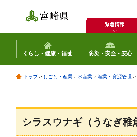
宮崎県
緊急情報
くらし・健康・福祉
防災・安全・安心
トップ
>
しごと・産業
>
水産業
>
漁業・資源管理
>
シラスウナギ（うなぎ稚