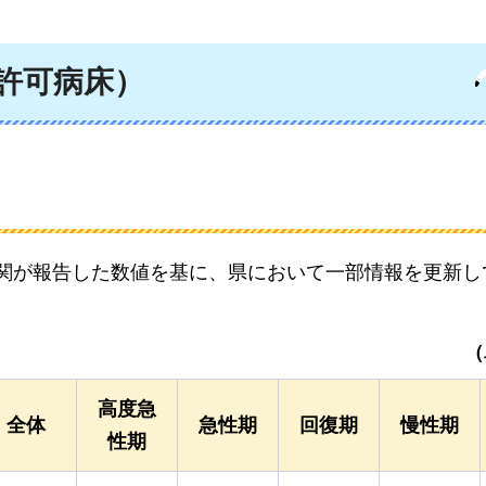
許可病床）
機関が報告した数値を基に、県において一部情報を更新し
（
高度急
全体
急性期
回復期
慢性期
性期