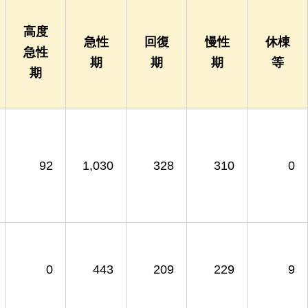
高度
急性
回復
慢性
休棟
急性
期
期
期
等
期
92
1,030
328
310
0
0
443
209
229
9