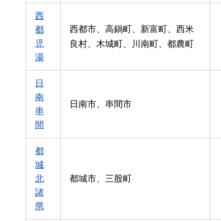
西
西都市、高鍋町、新富町、西米
都
児
良村、木城町、川南町、都農町
湯
日
南
日南市、串間市
串
間
都
城
北
都城市、三股町
諸
県