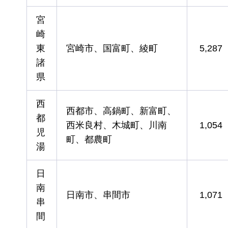
宮
崎
東
宮崎市、国富町、綾町
5,287
諸
県
西
西都市、高鍋町、新富町、
都
西米良村、木城町、川南
1,054
児
町、都農町
湯
日
南
日南市、串間市
1,071
串
間