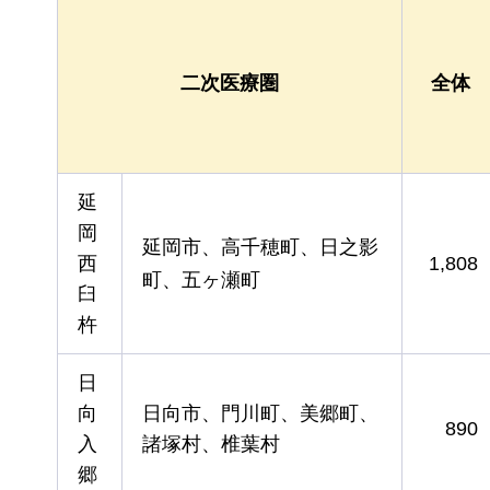
二次医療圏
全体
延
岡
延岡市、高千穂町、日之影
西
1,808
町、五ヶ瀬町
臼
杵
日
向
日向市、門川町、美郷町、
890
入
諸塚村、椎葉村
郷