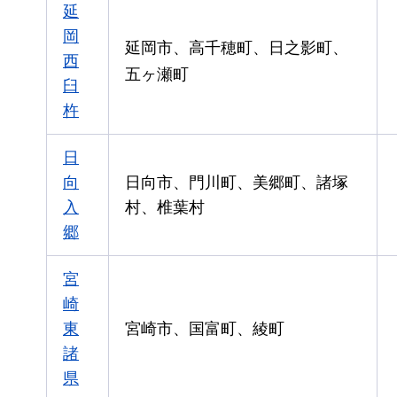
延
岡
延岡市、高千穂町、日之影町、
西
五ヶ瀬町
臼
杵
日
向
日向市、門川町、美郷町、諸塚
入
村、椎葉村
郷
宮
崎
東
宮崎市、国富町、綾町
諸
県