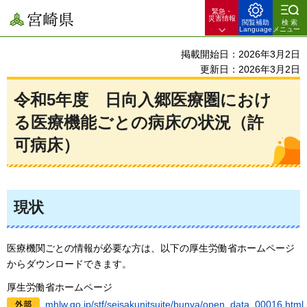
緊急・
宮崎県
災害情報
閲覧補助
検索
Language
メニュー
掲載開始日：2026年3月2日
更新日：2026年3月2日
令和5年度
日
向入郷医療圏におけ
る医療機能ごとの病床の状況（許
可病床）
現状
医療機関ごとの情報が必要な方は、以下の厚生労働省ホームページ
からダウンロードできます。
厚生労働省ホームページ
mhlw.go.jp/stf/seisakunitsuite/bunya/open_data_00016.ht