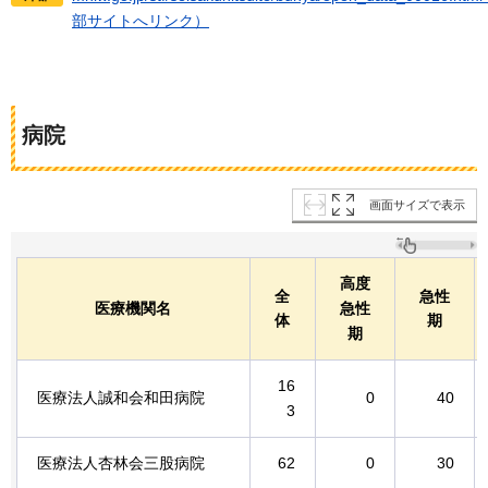
部サイトへリンク）
病院
画面サイズで表示
高度
全
急性
医療機関名
急性
体
期
期
16
医療法人誠和会和田病院
0
40
3
医療法人杏林会三股病院
62
0
30