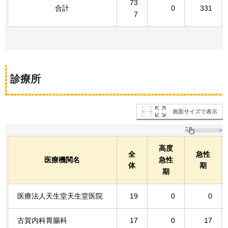
73
合計
0
331
7
診療所
画面サイズで表示
高度
全
急性
医療機関名
急性
体
期
期
医療法人天生堂天生堂医院
19
0
0
古賀内科胃腸科
17
0
17