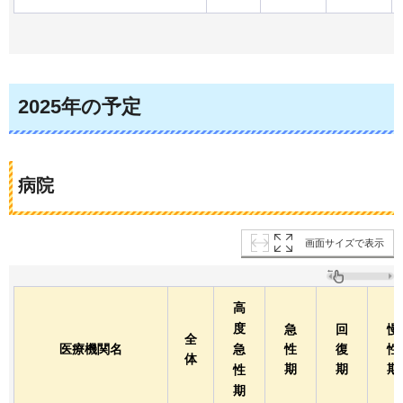
2025年の予定
病院
画面サイズで表示
高
度
急
回
慢
全
医療機関名
急
性
復
性
体
期
期
期
性
期