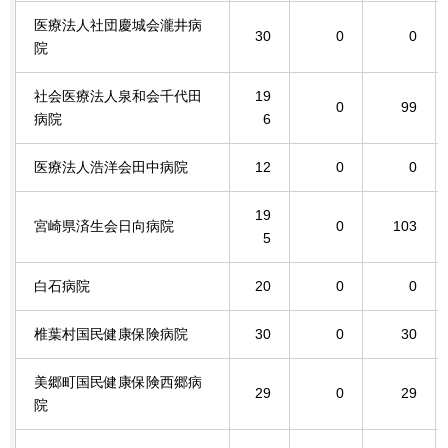
医療法人社団慶城会瀧井病
30
0
0
院
社会医療法人泉和会千代田
19
0
99
病院
6
医療法人浩洋会田中病院
12
0
0
19
宮崎県済生会日向病院
0
103
5
白石病院
20
0
0
椎葉村国民健康保険病院
30
0
30
美郷町国民健康保険西郷病
29
0
29
院