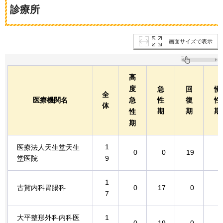
診療所
画面サイズで表示
高
度
急
回
慢
全
医療機関名
急
性
復
性
体
期
期
期
性
期
1
医療法人天生堂天生
0
0
19
0
堂医院
9
1
古賀内科胃腸科
0
17
0
0
7
大平整形外科内科医
1
0
19
0
0