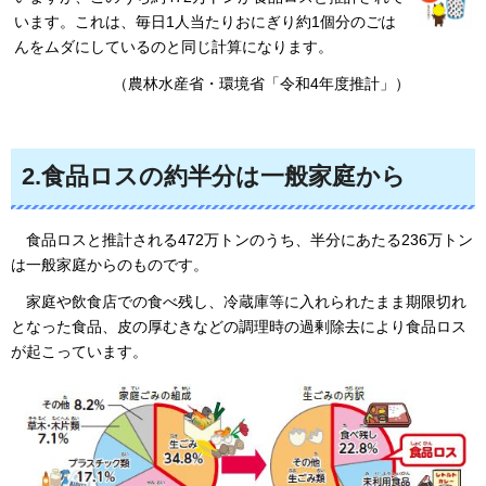
います。これは、毎日1人当たりおにぎり約1個分のごは
んをムダにしているのと同じ計算になります。
（農林水産省・環境省「令和4年度推計」）
2.食品ロスの約半分は一般家庭から
食
品ロスと推計される472万トンのうち、半分にあたる236万トン
は一般家庭からのものです。
家
庭や飲食店での食べ残し、冷蔵庫等に入れられたまま期限切れ
となった食品、皮の厚むきなどの調理時の過剰除去により食品ロス
が起こっています。