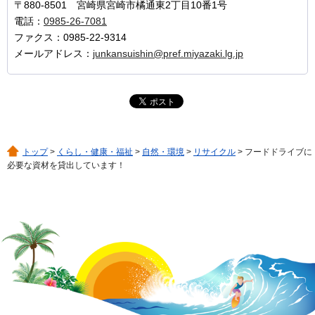
〒880-8501 宮崎県宮崎市橘通東2丁目10番1号
電話：
0985-26-7081
ファクス：0985-22-9314
メールアドレス：
junkansuishin@pref.miyazaki.lg.jp
トップ
>
くらし・健康・福祉
>
自然・環境
>
リサイクル
> フードドライブに
必要な資材を貸出しています！