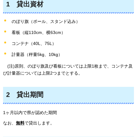
1
貸出資材
のぼり旗（ポール、スタンド込み）
看板（縦110cm、横63cm）
コンテナ（40L、75L）
計量器（秤量5kg、10kg）
(注)原則
、のぼり旗及び看板については上限1枚まで、コンテナ及
び計量器については上限2つまでとする。
2
貸出
期間
1ヶ月以内で県が認めた期間
なお、
無料
で貸出します。