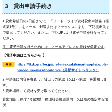
3
貸出申請手続き
1.貸出希望日の7日前までに、「フードドライブ資材貸出申請書（様
式第1号）」をメール、郵送またはファックスにより、下記提出先ま
で提出してください。または、下記URLより電子申請を行なってく
ださい。
注）電子申請を行うためには、メールアドレスの登録が必要です
。
【電子申請はこちらから↓】
https://ttzk.graffer.jp/pref-miyazaki/smart-apply/apply-
procedure-alias/fooddrive（外部サイトへリンク）
2.申請後に内容を審査し、貸出しの承認（又は不承認）を通知しま
す。
3.貸出場所にて資材を受け取ってください。
貸出場所：県庁7号館3階（循環社会推進課内）又は県の指定する場
所