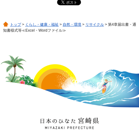
トップ
>
くらし・健康・福祉
>
自然・環境
>
リサイクル
> 第4章届出書・通
知書様式等≪Excel・Wordファイル≫
日本のひなた 宮崎県
MIYAZAKI PREFECTURE