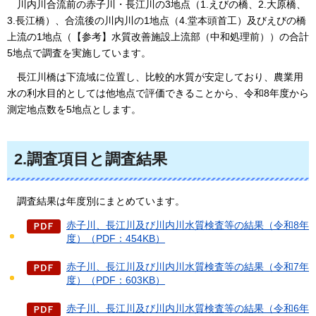
川内川合流前の赤子川・長江川の3地点（1.えびの橋、2.大原橋、
3.長江橋）、合流後の川内川の1地点（4.堂本頭首工）及びえびの橋
上流の1地点（【参考】水質改善施設上流部（中和処理前））の合計
5地点で調査を実施しています。
長江川橋は下流域に位置し、比較的水質が安定しており、農業用
水の利水目的としては他地点で評価できることから、令和8年度から
測定地点数を5地点とします。
2.調査項目と調査結果
調査結果
は年度別にまとめています。
赤子川、長江川及び川内川水質検査等の結果（令和8年
度）（PDF：454KB）
赤子川、長江川及び川内川水質検査等の結果（令和7年
度）（PDF：603KB）
赤子川、長江川及び川内川水質検査等の結果（令和6年