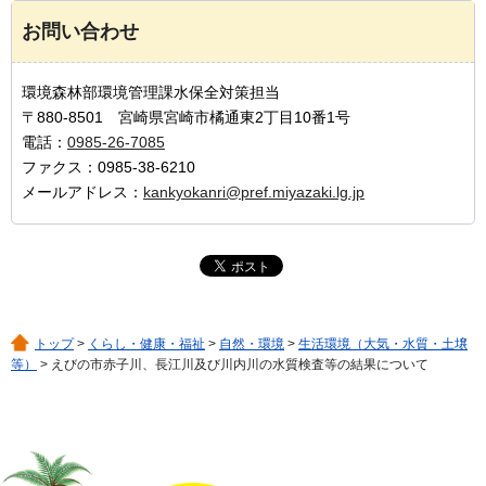
お問い合わせ
環境森林部環境管理課水保全対策担当
〒880-8501 宮崎県宮崎市橘通東2丁目10番1号
電話：
0985-26-7085
ファクス：0985-38-6210
メールアドレス：
kankyokanri@pref.miyazaki.lg.jp
トップ
>
くらし・健康・福祉
>
自然・環境
>
生活環境（大気・水質・土壌
等）
> えびの市赤子川、長江川及び川内川の水質検査等の結果について