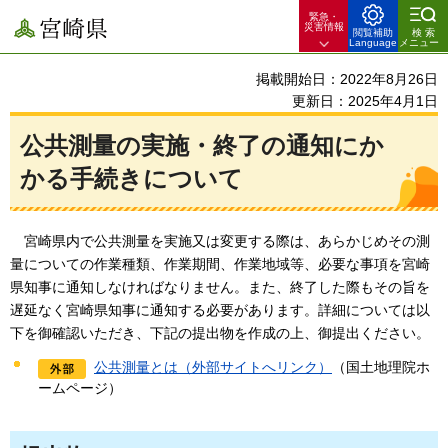
緊急・
宮崎県
災害情報
閲覧補助
検索
Language
メニュー
掲載開始日：2022年8月26日
更新日：2025年4月1日
公共測量の実施・終了の通知にか
かる手続きについて
宮崎県内で公
共測量を実施又は変更する際は、あらかじめその測
量についての作業種類、作業期間、作業地域等、必要な事項を宮崎
県知事に通知しなければなりません。また、終了した際もその旨を
遅延なく宮崎県知事に通知する必要があります。詳細については以
下を御確認いただき、下記の提出物を作成の上、御提出ください。
公共測量とは（外部サイトへリンク）
（国土地理院ホ
ームページ）