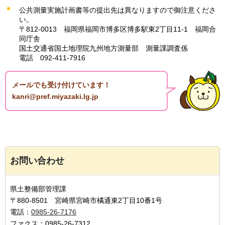
公共測量実施計画書等の提出先は異なりますので御注意くださ
い。
〒812-0013
福
岡県福岡市博多区博多駅東2丁目11-1
福
岡合
同庁舎
国土交通省国土地理院九州地方測量部
測
量課調査係
電話
0
92-411-7916
メールでも受け付けています！
kanri@pref.miyazaki.lg.jp
お問い合わせ
県土整備部管理課
〒880-8501 宮崎県宮崎市橘通東2丁目10番1号
電話：
0985-26-7176
ファクス：0985-26-7312