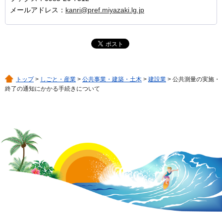
メールアドレス：
kanri@pref.miyazaki.lg.jp
トップ
>
しごと・産業
>
公共事業・建築・土木
>
建設業
> 公共測量の実施・
終了の通知にかかる手続きについて