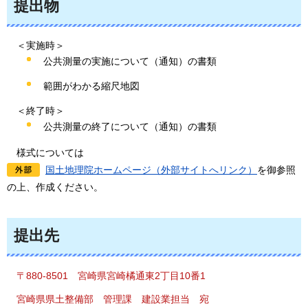
提出物
＜実施時＞
公共測量の実施について（通知）の書類
範囲がわかる縮尺地図
＜終了時＞
公共測量の終了について（通知）の書類
様式
については
国土地理院ホームページ（外部サイトへリンク）
を御参照
の上、作成ください。
提出先
〒880
-8501
宮
崎県宮崎橘通東2丁目10番1
宮崎県
県土整備部
管
理課
建
設業担当
宛