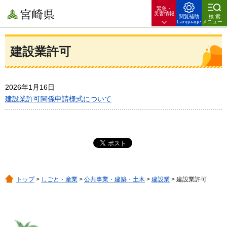
緊急・
宮崎県
災害情報
閲覧補助
検索
Language
メニュー
建設業許可
2026年1月16日
建設業許可関係申請様式について
トップ
>
しごと・産業
>
公共事業・建築・土木
>
建設業
> 建設業許可