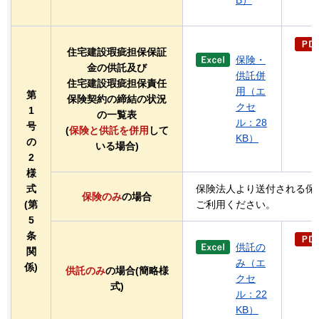
住宅建設瑕疵担保保証
保険・
金の供託及び
供託併
住宅建設瑕疵担保責任
用（エ
第
保険契約の締結の状況
クセ
1
の一覧表
ル：28
号
(
保険と供託を併用
して
KB）
の
いる場合)
2
様
式
保険法人より送付される保
保険のみ
の場合
(第
ご利用ください。
5
条
供託の
関
み（エ
係)
供託のみ
の場合(簡略様
クセ
式)
ル：22
KB）