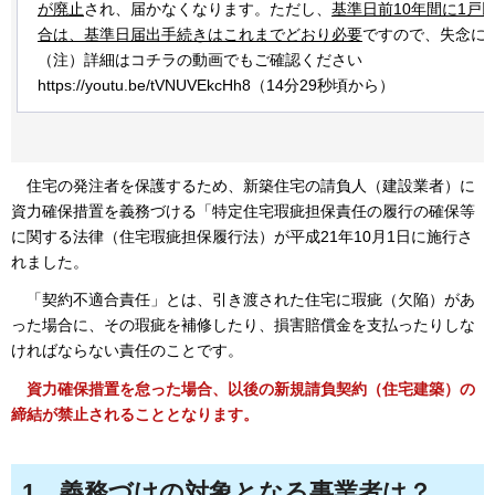
が廃止
され、届かなくなります。ただし、
基準日前10年間に1戸
合は、
基準日届出手続きはこれまでどおり必要
ですので、失念に
（注）詳細はコチラの動画でもご確認ください
https://youtu.be/tVNUVEkcHh8（14分29秒頃から）
住宅の
発注者を保護するため、新築住宅の請負人（建設業者）に
資力確保措置を義務づける「特定住宅瑕疵担保責任の履行の確保等
に関する法律（住宅瑕疵担保履行法）が平成21年10月1日に施行さ
れました。
「契約不適合責任」とは、
引き渡された住宅に瑕疵（欠陥）があ
った場合に、その瑕疵を補修したり、損害賠償金を支払ったりしな
ければならない責任のことです。
資力確保措置を怠った場合、
以後の新規請負契約（住宅建築）の
締結が禁止されることとなります。
1
義務づけの対象となる事業者は？