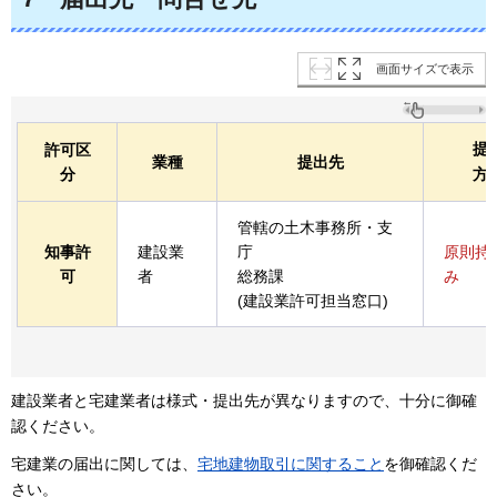
画面サイズで表示
提
許可区
業種
提出先
分
方
管轄の土木事務所・支
知事許
建設業
庁
原則持
可
者
総務課
み
(建設業許可担当窓口)
建設業者と宅建業者は様式・提出先が異なりますので、十分に御確
認ください。
宅建業の届出に関しては、
宅地建物取引に関すること
を御確認くだ
さい。