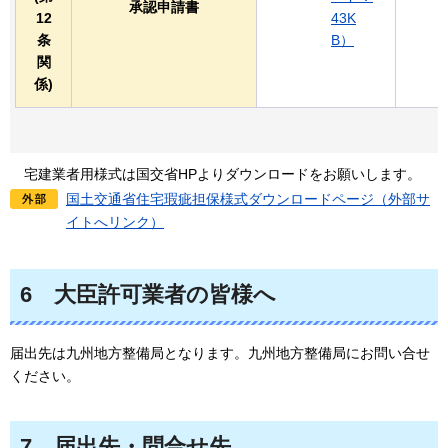
承認申請書
12
43K
条
B）
関
係)
宅建業者用様式は国交省HPより
ダウンロードをお願いします。
国土交通省住宅瑕疵担保様式ダウンロードページ（外部サ
イトへリンク）
6
大臣許可業者
の皆様へ
届出先は九州地方整備局となります。九州地方整備局にお問い合せ
ください。
7
届出先・問合せ先