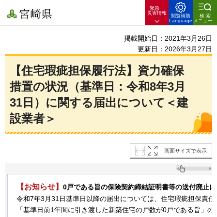
緊急・
宮崎県
災害情報
閲覧補助
検索
Language
メニュー
掲載開始日：2021年3月26日
更新日：2026年3月27日
【住宅瑕疵担保履行法】資力確保
措置の状況（基準日：令和8年3月
31日）に関する届出について＜建
設業者＞
画面サイズで表示
【お知らせ】
0戸である旨の保険契約締結証明書等の送付廃止に
令和7年3月31日基準日以降の届出については、住宅瑕疵担保責
「基準日前1年間に引き渡した新築住宅の戸数が0戸である旨」の