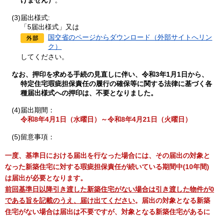
けません）
。
(3)届出様式:
「5届出様式」又は
国交省のページからダウンロード（外部サイトへリン
ク）
してください。
なお、押印を求める手続の見直しに伴い、令和3年1月1日から、
特定住宅瑕疵担保責任の履行の確保
等に関する法律に基づく各
種届出様式への押印は、不要となりました。
(4)届出期間：
令和8年4月1日（水曜日）～令和8年4月21日（火曜日）
(5)留意事項：
一度、基準日における届出を行なった場合には、その届出の対象と
なった新築住宅に対する瑕疵担保責任が続いている期間中(10年間)
は届出が必要となります。
前回基準日以降引き渡した新築住宅がない場合は引き渡した物件が0
である旨を記載のうえ、届け出てください
。
届出の対象となる新築
住宅がない場合は届出は不要ですが、対象となる新築住宅があるに