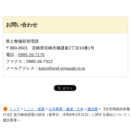
お問い合わせ
県土整備部管理課
〒880-8501 宮崎県宮崎市橘通東2丁目10番1号
電話：
0985-26-7176
ファクス：0985-26-7312
メールアドレス：
kanri@pref.miyazaki.lg.jp
トップ
>
しごと・産業
>
公共事業・建築・土木
>
建設業
> 【住宅瑕疵担保履
行法】資力確保措置の状況（基準日：令和8年3月31日）に関する届出について＜
建設業者＞