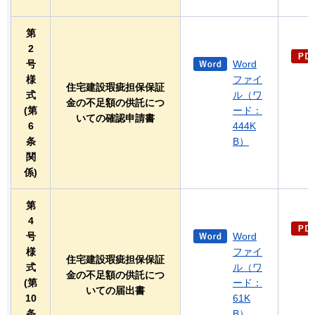
第
2
号
Word
様
ファイ
住宅建設瑕疵担保保証
式
ル（ワ
金の不足額の供託につ
(第
ード：
いての確認申請書
6
444K
条
B）
関
係)
第
4
号
Word
様
ファイ
住宅建設瑕疵担保保証
式
ル（ワ
金の不足額の供託につ
(第
ード：
いての届出書
10
61K
条
B）