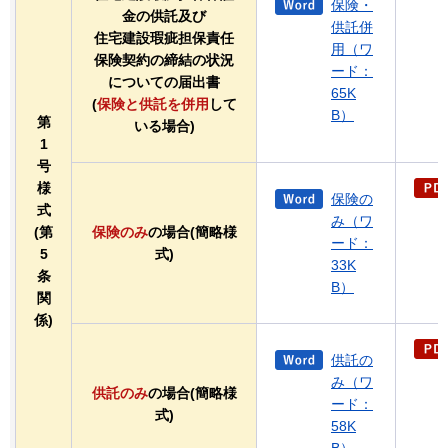
保険・
金の供託及び
供託併
住宅建設瑕疵担保責任
用（ワ
保険契約の締結の状況
ード：
についての届出書
65K
(
保険と供託を併用
して
B）
第
いる場合)
1
号
様
保険の
式
み（ワ
(第
保険のみ
の場合(簡略様
ード：
5
式)
33K
条
B）
関
係)
供託の
み（ワ
供託のみ
の場合(簡略様
ード：
式)
58K
B）