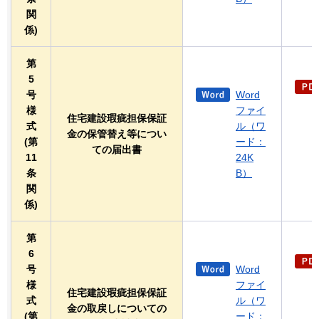
関
係)
第
5
号
Word
様
ファイ
住宅建設瑕疵担保保証
式
ル（ワ
金の保管替え等につい
(第
ード：
ての届出書
11
24K
条
B）
関
係)
第
6
号
Word
様
ファイ
住宅建設瑕疵担保保証
式
ル（ワ
金の取戻しについての
(第
ード：